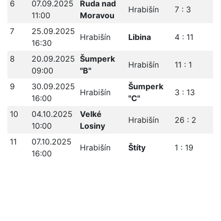
6
07.09.2025
Ruda nad
Hrabišín
7 : 3
11:00
Moravou
7
25.09.2025
Hrabišín
Libina
4 : 11
16:30
8
20.09.2025
Šumperk
Hrabišín
11 : 1
09:00
"B"
9
30.09.2025
Šumperk
Hrabišín
3 : 13
16:00
"C"
10
04.10.2025
Velké
Hrabišín
26 : 2
10:00
Losiny
11
07.10.2025
Hrabišín
Štíty
1 : 19
16:00