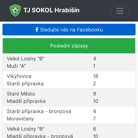
TJ SOKOL Hrabišín
Sledujte nás na Facebooku
Poslední zápasy
Velké Losiny "B"
4
Muži "A"
1
Vikýřovice
18
Starší přípravka
2
Staré Město
9
Mladší přípravka
10
Starší přípravka - bronzová
4
Moravičany
7
Velké Losiny "B"
6
Mladší přípravka - bronzová
10