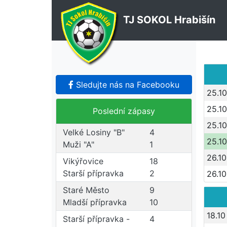
TJ SOKOL Hrabišín
Sledujte nás na Facebooku
25.10
25.10
Poslední zápasy
25.10
Velké Losiny "B"
4
25.10
Muži "A"
1
26.10
Vikýřovice
18
Starší přípravka
2
26.10
Staré Město
9
Mladší přípravka
10
18.10
Starší přípravka -
4