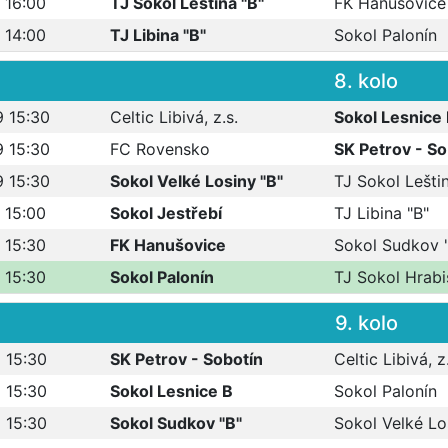
 16:00
TJ Sokol Leština "B"
FK Hanušovice
 14:00
TJ Libina "B"
Sokol Palonín
8. kolo
9 15:30
Celtic Libivá, z.s.
Sokol Lesnice
9 15:30
FC Rovensko
SK Petrov - So
9 15:30
Sokol Velké Losiny "B"
TJ Sokol Leštin
 15:00
Sokol Jestřebí
TJ Libina "B"
 15:30
FK Hanušovice
Sokol Sudkov 
 15:30
Sokol Palonín
TJ Sokol Hrabi
9. kolo
 15:30
SK Petrov - Sobotín
Celtic Libivá, z
 15:30
Sokol Lesnice B
Sokol Palonín
 15:30
Sokol Sudkov "B"
Sokol Velké Lo