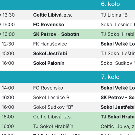
6. kolo
9 13:30
Celtic Libivá, z.s.
TJ Libina "B"
9 16:00
FC Rovensko
Sokol Lesnice 
9 16:00
SK Petrov - Sobotín
TJ Sokol Hrabi
 12:30
FK Hanušovice
Sokol Velké Lo
 15:00
Sokol Jestřebí
TJ Sokol Leštin
 16:00
Sokol Palonín
Sokol Sudkov 
7. kolo
 14:00
FC Rovensko
Sokol Velké Lo
 16:00
Sokol Lesnice B
SK Petrov - So
 16:00
Sokol Sudkov "B"
Sokol Jestřebí
 16:00
Celtic Libivá, z.s.
TJ Sokol Hrabi
 16:00
TJ Sokol Hrabišín
Celtic Libivá, z