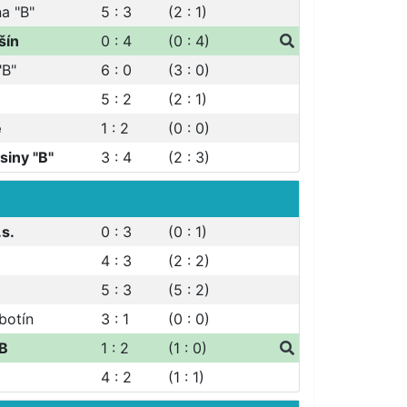
a "B"
5 : 3
(2 : 1)
šín
0 : 4
(0 : 4)
"B"
6 : 0
(3 : 0)
5 : 2
(2 : 1)
e
1 : 2
(0 : 0)
siny "B"
3 : 4
(2 : 3)
.s.
0 : 3
(0 : 1)
4 : 3
(2 : 2)
5 : 3
(5 : 2)
botín
3 : 1
(0 : 0)
 B
1 : 2
(1 : 0)
4 : 2
(1 : 1)