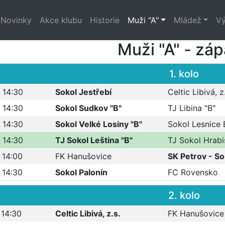
Novinky
Akce klubu
Historie
Muži "A"
Mládež
Vý
Muži "A" - zá
1. kolo
 14:30
Sokol Jestřebí
Celtic Libivá, z
 14:30
Sokol Sudkov "B"
TJ Libina "B"
 14:30
Sokol Velké Losiny "B"
Sokol Lesnice 
 14:30
TJ Sokol Leština "B"
TJ Sokol Hrabi
 14:00
FK Hanušovice
SK Petrov - So
 14:30
Sokol Palonín
FC Rovensko
2. kolo
 14:30
Celtic Libivá, z.s.
FK Hanušovice