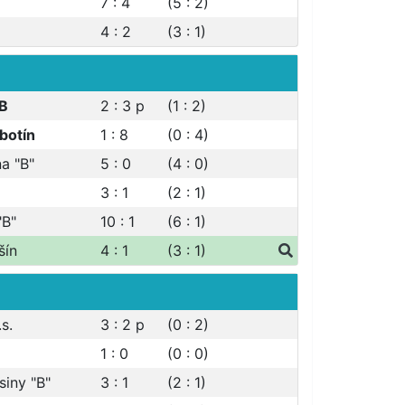
7 : 4
(5 : 2)
4 : 2
(3 : 1)
 B
2 : 3
p
(1 : 2)
botín
1 : 8
(0 : 4)
a "B"
5 : 0
(4 : 0)
3 : 1
(2 : 1)
"B"
10 : 1
(6 : 1)
šín
4 : 1
(3 : 1)
.s.
3 : 2
p
(0 : 2)
1 : 0
(0 : 0)
siny "B"
3 : 1
(2 : 1)