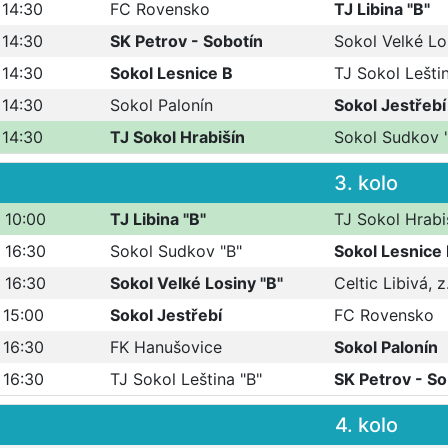
 14:30
FC Rovensko
TJ Libina "B"
 14:30
SK Petrov - Sobotín
Sokol Velké Lo
 14:30
Sokol Lesnice B
TJ Sokol Leštin
 14:30
Sokol Palonín
Sokol Jestřebí
 14:30
TJ Sokol Hrabišín
Sokol Sudkov 
3. kolo
 10:00
TJ Libina "B"
TJ Sokol Hrabi
 16:30
Sokol Sudkov "B"
Sokol Lesnice
 16:30
Sokol Velké Losiny "B"
Celtic Libivá, z
 15:00
Sokol Jestřebí
FC Rovensko
 16:30
FK Hanušovice
Sokol Palonín
 16:30
TJ Sokol Leština "B"
SK Petrov - So
4. kolo