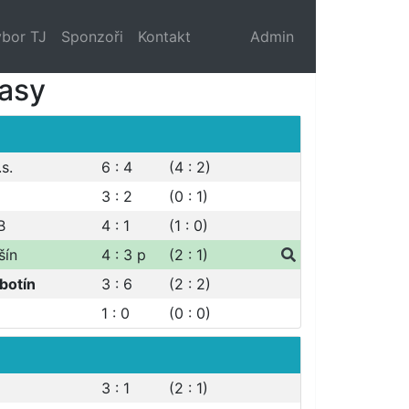
bor TJ
Sponzoři
Kontakt
Admin
pasy
.s.
6 : 4
(4 : 2)
3 : 2
(0 : 1)
B
4 : 1
(1 : 0)
šín
4 : 3
p
(2 : 1)
botín
3 : 6
(2 : 2)
1 : 0
(0 : 0)
3 : 1
(2 : 1)