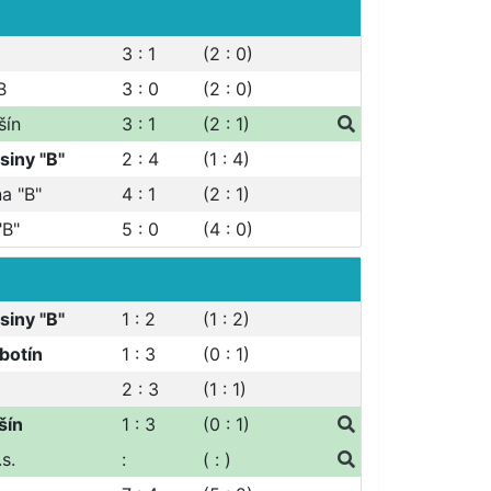
3 : 1
(2 : 0)
B
3 : 0
(2 : 0)
šín
3 : 1
(2 : 1)
siny "B"
2 : 4
(1 : 4)
a "B"
4 : 1
(2 : 1)
"B"
5 : 0
(4 : 0)
siny "B"
1 : 2
(1 : 2)
botín
1 : 3
(0 : 1)
2 : 3
(1 : 1)
šín
1 : 3
(0 : 1)
.s.
:
( : )