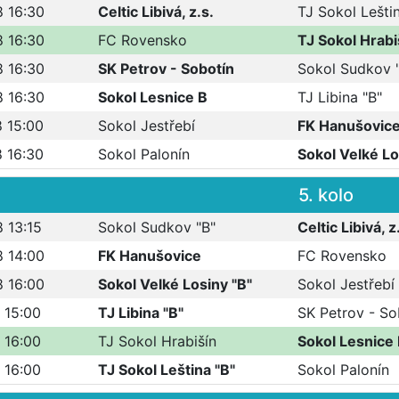
8 16:30
Celtic Libivá, z.s.
TJ Sokol Leštin
8 16:30
FC Rovensko
TJ Sokol Hrabi
8 16:30
SK Petrov - Sobotín
Sokol Sudkov 
8 16:30
Sokol Lesnice B
TJ Libina "B"
8 15:00
Sokol Jestřebí
FK Hanušovic
8 16:30
Sokol Palonín
Sokol Velké Lo
5. kolo
 13:15
Sokol Sudkov "B"
Celtic Libivá, z
8 14:00
FK Hanušovice
FC Rovensko
8 16:00
Sokol Velké Losiny "B"
Sokol Jestřebí
 15:00
TJ Libina "B"
SK Petrov - So
 16:00
TJ Sokol Hrabišín
Sokol Lesnice
 16:00
TJ Sokol Leština "B"
Sokol Palonín