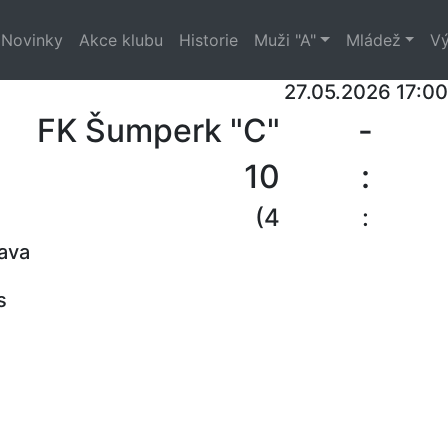
Novinky
Akce klubu
Historie
Muži "A"
Mládež
Vý
27.05.2026 17:00
FK Šumperk "C"
-
10
:
(4
:
ava
s