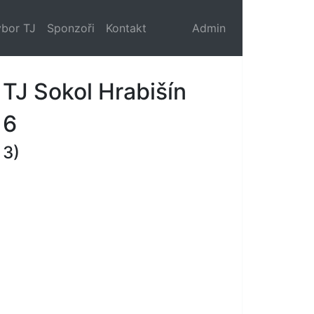
bor TJ
Sponzoři
Kontakt
Admin
TJ Sokol Hrabišín
6
3)