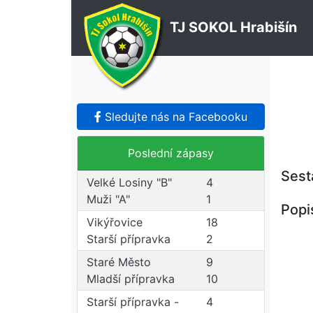
TJ SOKOL Hrabišín
Sledujte nás na Facebooku
Poslední zápasy
Sest
Velké Losiny "B"
4
Muži "A"
1
Popi
Vikýřovice
18
Starší přípravka
2
Staré Město
9
Mladší přípravka
10
Starší přípravka -
4