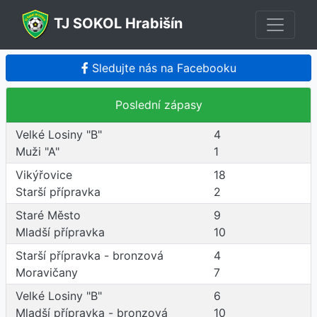
TJ SOKOL Hrabišín
Sledujte nás na Facebooku
Poslední zápasy
Velké Losiny "B"
4
Muži "A"
1
Vikýřovice
18
Starší přípravka
2
Staré Město
9
Mladší přípravka
10
Starší přípravka - bronzová
4
Moravičany
7
Velké Losiny "B"
6
Mladší přípravka - bronzová
10