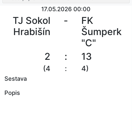
17.05.2026 00:00
TJ Sokol
-
FK
Hrabišín
Šumperk
"C"
2
:
13
(4
:
4)
Sestava
Popis