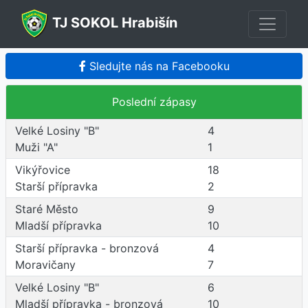
TJ SOKOL Hrabišín
Sledujte nás na Facebooku
Poslední zápasy
Velké Losiny "B"
4
Muži "A"
1
Vikýřovice
18
Starší přípravka
2
Staré Město
9
Mladší přípravka
10
Starší přípravka - bronzová
4
Moravičany
7
Velké Losiny "B"
6
Mladší přípravka - bronzová
10