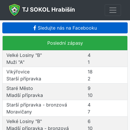
TJ SOKOL Hrabišín
Sledujte nás na Facebooku
Poslední zápasy
Velké Losiny "B"
4
Muži "A"
1
Vikýřovice
18
Starší přípravka
2
Staré Město
9
Mladší přípravka
10
Starší přípravka - bronzová
4
Moravičany
7
Velké Losiny "B"
6
Mladší přípravka - bronzová
10