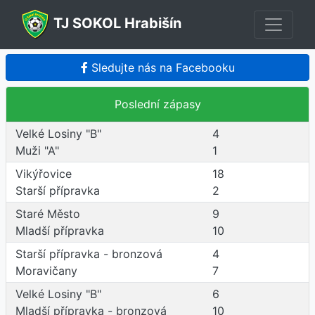
TJ SOKOL Hrabišín
Sledujte nás na Facebooku
Poslední zápasy
Velké Losiny "B"
4
Muži "A"
1
Vikýřovice
18
Starší přípravka
2
Staré Město
9
Mladší přípravka
10
Starší přípravka - bronzová
4
Moravičany
7
Velké Losiny "B"
6
Mladší přípravka - bronzová
10