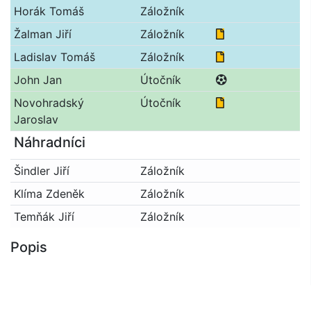
Horák Tomáš
Záložník
Obdržel žluto
Žalman Jiří
Záložník
Obdržel žluto
Ladislav Tomáš
Záložník
Střelec gólu(ú
John Jan
Útočník
Obdržel žluto
Novohradský
Útočník
Jaroslav
Náhradníci
Šindler Jiří
Záložník
Klíma Zdeněk
Záložník
Temňák Jiří
Záložník
Popis