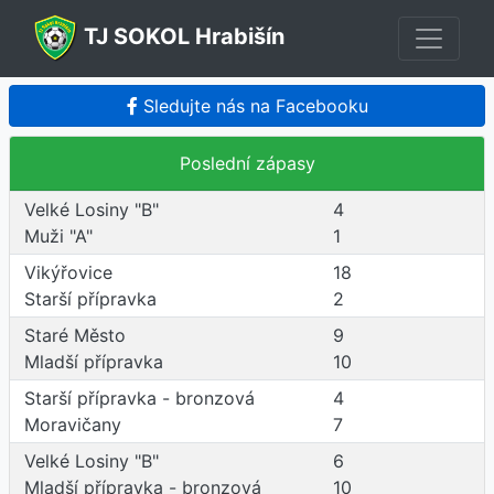
TJ SOKOL Hrabišín
Sledujte nás na Facebooku
Poslední zápasy
Velké Losiny "B"
4
Muži "A"
1
Vikýřovice
18
Starší přípravka
2
Staré Město
9
Mladší přípravka
10
Starší přípravka - bronzová
4
Moravičany
7
Velké Losiny "B"
6
Mladší přípravka - bronzová
10