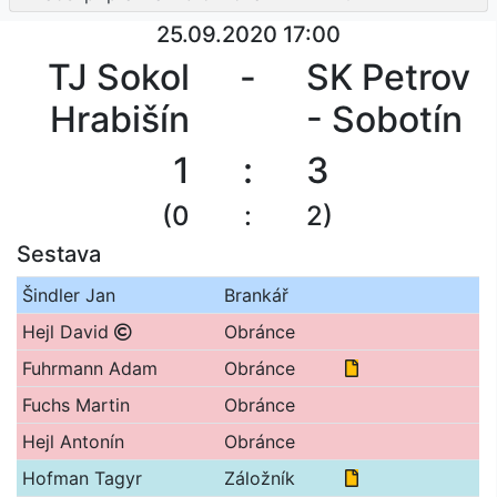
25.09.2020 17:00
TJ Sokol
-
SK Petrov
Hrabišín
- Sobotín
1
:
3
(0
:
2)
Sestava
Šindler Jan
Brankář
Hejl David
Obránce
Obdržel žluto
Fuhrmann Adam
Obránce
Fuchs Martin
Obránce
Hejl Antonín
Obránce
Obdržel žluto
Hofman Tagyr
Záložník