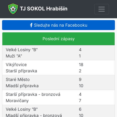
TJ SOKOL Hrabišín
Sledujte nás na Facebooku
Poslední zápasy
Velké Losiny "B"
4
Muži "A"
1
Vikýřovice
18
Starší přípravka
2
Staré Město
9
Mladší přípravka
10
Starší přípravka - bronzová
4
Moravičany
7
Velké Losiny "B"
6
Mladší přípravka - bronzová
10