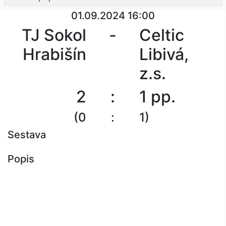
01.09.2024 16:00
TJ Sokol
-
Celtic
Hrabišín
Libivá,
z.s.
2
:
1
pp.
(0
:
1)
Sestava
Popis