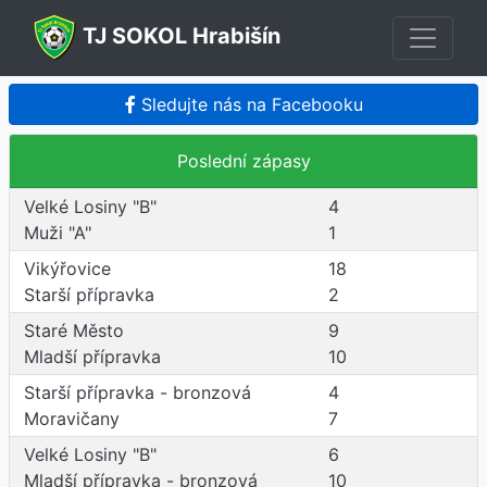
TJ SOKOL Hrabišín
Sledujte nás na Facebooku
Poslední zápasy
Velké Losiny "B"
4
Muži "A"
1
Vikýřovice
18
Starší přípravka
2
Staré Město
9
Mladší přípravka
10
Starší přípravka - bronzová
4
Moravičany
7
Velké Losiny "B"
6
Mladší přípravka - bronzová
10