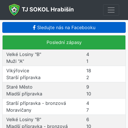
TJ SOKOL Hrabišín
Sledujte nás na Facebooku
Poslední zápasy
Velké Losiny "B"
4
Muži "A"
1
Vikýřovice
18
Starší přípravka
2
Staré Město
9
Mladší přípravka
10
Starší přípravka - bronzová
4
Moravičany
7
Velké Losiny "B"
6
Mladší přípravka - bronzová
10